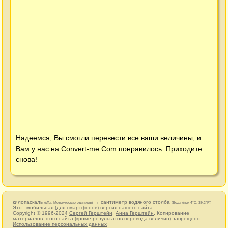
Надеемся, Вы смогли перевести все ваши величины, и
Вам у нас на
Convert-me.Com
понравилось. Приходите
снова!
килопаскаль
→ сантиметр водяного столба
(кПа, Метрические единицы)
(Вода (при 4°C, 39.2°F))
Это - мобильная (для смартфонов) версия нашего сайта.
Copyright © 1996-2024
Сергей Герштейн
,
Анна Герштейн
. Копирование
материалов этого сайта (кроме результатов перевода величин) запрещено.
Использование персональных данных