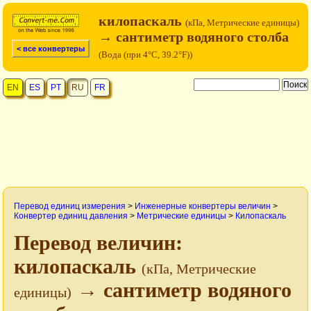
килопаскаль
(кПа, Метрические единицы)
→ сантиметр водяного столба
< все конвертеры
(Вода (при 4°C, 39.2°F))
EN
ES
PT
RU
FR
Перевод единиц измерения
>
Инженерные конвертеры величин
>
Конвертер единиц давления
>
Метрические единицы
>
Килопаскаль
Перевод величин:
килопаскаль
(кПа, Метрические
→ сантиметр водяного
единицы)