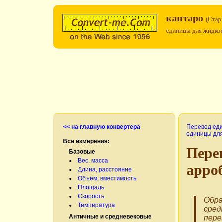
кантаро
(Стар
единицы для жидко
<< на главную конвертера
Перевод ед
единицы дл
Все измерения:
Пере
Базовые
Вес, масса
арро
Длина, расстояние
Объём, вместимость
Площадь
Скорость
Обра
Температура
сред
Античные и средневековые
пере