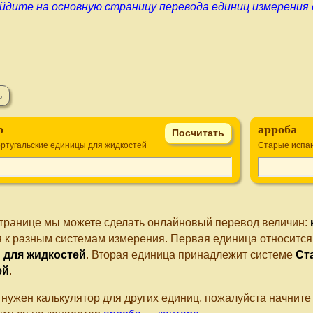
йдите на основную страницу перевода единиц измерения
о
арроба
ртугальские единицы для жидкостей
Старые испан
странице мы можете сделать онлайновый перевод величин:
я к разным системам измерения. Первая единица относится
 для жидкостей
. Вторая единица принадлежит системе
Ст
ей
.
 нужен калькулятор для других единиц, пожалуйста начнит