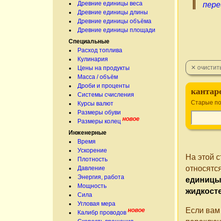
Древние единицы веса
пере
Древние единицы длины
Древние единицы объёма
Древние единицы площади
Специальные
Расход топлива
Кулинария
Цены на продукты
Масса / объём
Дроби и проценты
кантар
Системы счисления
Старые по
Курсы валют
Размеры обуви
новое
Размеры колец
Инженерные
Время
Ускорение
На этой 
Плотность
относятс
Давление
Энергия, работа
единицы
Мощность
жидкост
Сила
Угловая мера
Если вам
новое
Калибр проводов