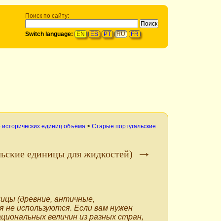
Поиск по сайту:
Switch language:
EN
ES
PT
RU
FR
 исторических единиц объёма
>
Старые португальские
→
льские единицы для жидкостей)
ицы (древние, античные,
я не используются. Если вам нужен
ациональных величин из разных стран,