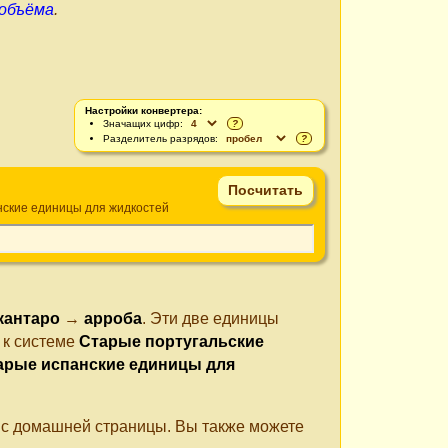
 объёма
.
Настройки конвертера:
Значащих цифр:
?
Разделитель разрядов:
?
ские единицы для жидкостей
кантаро
→
арроба
. Эти две единицы
 к системе
Старые португальские
арые испанские единицы для
е с домашней страницы. Вы также можете