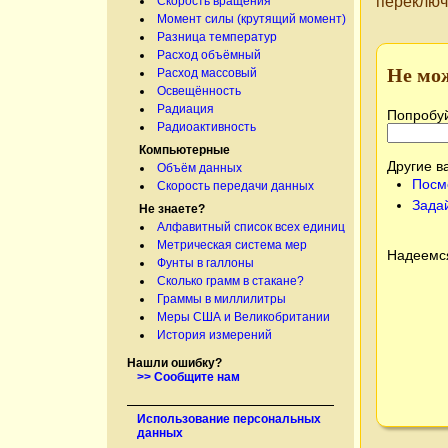
переключ
Скорость вращения
Момент силы (крутящий момент)
Разница температур
Расход объёмный
Не мо
Расход массовый
Освещённость
Радиация
Попробуй
Радиоактивность
Компьютерные
Другие в
Объём данных
Посм
Скорость передачи данных
Зада
Не знаете?
Алфавитный список всех единиц
Метрическая система мер
Надеемся
Фунты в галлоны
Сколько грамм в стакане?
Граммы в миллилитры
Меры США и Великобритании
История измерений
Нашли ошибку?
>> Сообщите нам
Использование персональных
данных