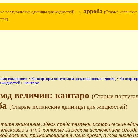
→ арроба
ые португальские единицы для жидкостей)
(Старые испанские
стей)
иниц измерения
>
Конвертеры античных и средневековых единиц
>
Конвертер
я жидкостей
>
Кантаро
вод величин: кантаро
(Старые португа
ба
(Старые испанские единицы для жидкостей)
тите внимаение, здесь представлены исторические един
невековые и т.п.), которые за редким исключением сегодн
вод величин, применяющихся в наше время, в том числе н