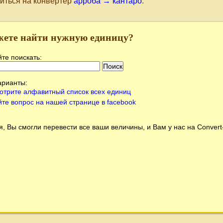
иться на конвертер
арроба → кантаро
.
жете найти нужную единицу?
те поискать:
арианты:
отрите алфавитный список всех единиц
йте вопрос на нашей странице в facebook
, Вы смогли перевести все ваши величины, и Вам у нас на
Conver