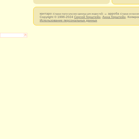
кантаро
→ арроба
(Старые португальские единицы для жидкостей)
(Старые испански
Copyright © 1996-2024
Сергей Герштейн
,
Анна Герштейн
. Копиро
Использование персональных данных