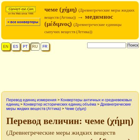
чеме (χήμη)
(Древнегреческие меры жидких
→ медимнос
веществ (Аттика))
< все конвертеры
(μέδιμνος)
(Древнегреческие единицы
сыпучих веществ (Аттика))
EN
ES
PT
RU
FR
Перевод единиц измерения
>
Конвертеры античных и средневековых
единиц
>
Конвертер исторических единиц объёма
>
Древнегреческие
меры жидких веществ (Аттика)
>
Чеме (χήμη)
Перевод величин: чеме (χήμη)
(Древнегреческие меры жидких веществ