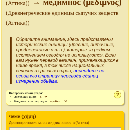
→ медимнос (μέδιμνος)
(Аттика))
(Древнегреческие единицы сыпучих веществ
(Аттика))
Обратите внимаение, здесь представлены
исторические единицы (древние, античные,
средневековые и т.п.), которые за редким
исключением сегодня не используются. Если
вам нужен перевод величин, применяющихся в
наше время, в том числе национальных
величин из разных стран,
перейдите на
основную страницу перевода единиц
измерения объёма
.
Настройки конвертера:
?
Значащих цифр:
Разделитель разрядов:
чеме (χήμη)
Древнегреческие меры жидких веществ (Аттика)