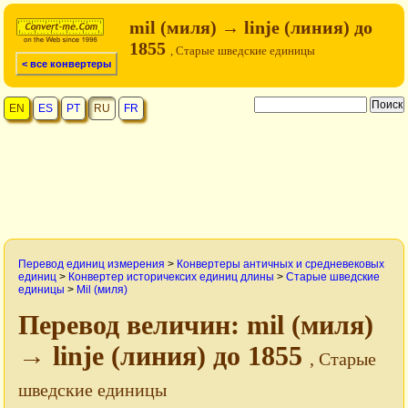
mil (миля) → linje (линия) до
1855
, Старые шведские единицы
< все конвертеры
EN
ES
PT
RU
FR
Перевод единиц измерения
>
Конвертеры античных и средневековых
единиц
>
Конвертер историчексих единиц длины
>
Старые шведские
единицы
>
Mil (миля)
Перевод величин: mil (миля)
→ linje (линия) до 1855
, Старые
шведские единицы