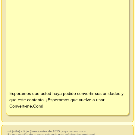
Esperamos que usted haya podido convertir sus unidades y
que este contento. ¡Esperamos que vuelve a usar
Convert-me.Com
!
mil (milla) a linje (línea) antes de 1855
, Viejas unidades suecas
Es una versión de nuestro sitio web para móviles (smartphone).