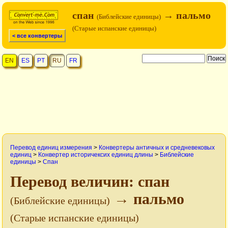
спан
→ пальмо
(Библейские единицы)
(Старые испанские единицы)
< все конвертеры
EN
ES
PT
RU
FR
Перевод единиц измерения
>
Конвертеры античных и средневековых
единиц
>
Конвертер историчексих единиц длины
>
Библейские
единицы
>
Спан
Перевод величин: спан
→ пальмо
(Библейские единицы)
(Старые испанские единицы)