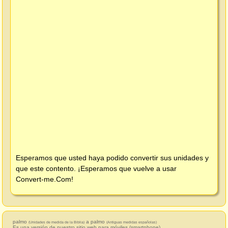
Esperamos que usted haya podido convertir sus unidades y
que este contento. ¡Esperamos que vuelve a usar
Convert-me.Com
!
palmo
a palmo
(Unidades de medida de la Biblia)
(Antiguas medidas españolas)
Es una versión de nuestro sitio web para móviles (smartphone).