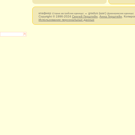
клафнер
→ gradus (шаг)
(Старые австрийские единицы)
(Древнеримские единицы)
Copyright © 1996-2024
Сергей Герштейн
,
Анна Герштейн
. Копиро
Использование персональных данных