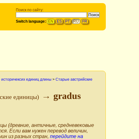
Поиск по сайту:
Switch language:
EN
ES
PT
RU
FR
 историчексих единиц длины
>
Старые австрийские
→ gradus
йские единицы)
цы (древние, античные, средневековые
тся. Если вам нужен перевод величин,
чин из разных стран,
перейдите на