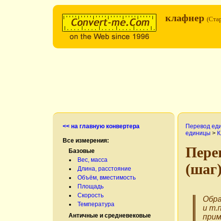
клафнер
(Ста
<< на главную конвертера
Перевод ед
единицы
>
К
Все измерения:
Пере
Базовые
Вес, масса
(шаг
Длина, расстояние
Объём, вместимость
Площадь
Скорость
Обра
Температура
и т.
Античные и средневековые
прим