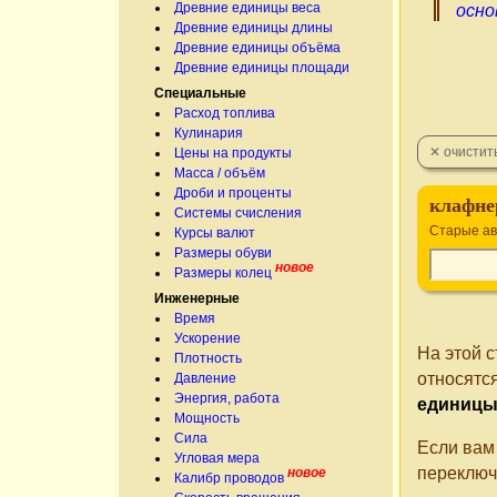
Древние единицы веса
осно
Древние единицы длины
Древние единицы объёма
Древние единицы площади
Специальные
Расход топлива
Кулинария
Цены на продукты
Масса / объём
Дроби и проценты
клафне
Системы счисления
Старые ав
Курсы валют
Размеры обуви
новое
Размеры колец
Инженерные
Время
Ускорение
На этой 
Плотность
относятс
Давление
Энергия, работа
единиц
Мощность
Сила
Если вам
Угловая мера
переключ
новое
Калибр проводов