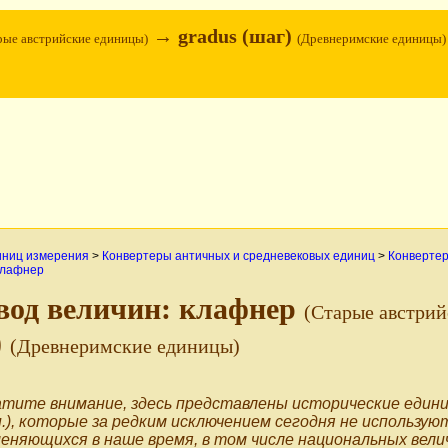
→ gradus (шаг)
рые австрийские единицы)
(Древнеримские единицы)
иниц измерения
>
Конвертеры античных и средневековых единиц
>
Конвертер
лафнер
вод величин: клафнер
(Старые австри
)
(Древнеримские единицы)
тите внимание, здесь представлены исторические едини
п.), которые за редким исключением сегодня не использую
еняющихся в наше время, в том числе национальных вели