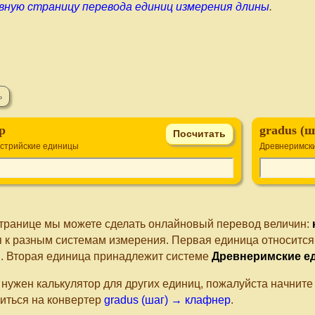
вную страницу перевода единиц измерения длины
.
р
gradus (ш
стрийские единицы
Древнеримск
странице мы можете сделать онлайновый перевод величин:
я к разным системам измерения. Первая единица относится
ы
. Вторая единица принадлежит системе
Древнеримские е
 нужен калькулятор для других единиц, пожалуйста начнит
иться на конвертер
gradus (шаг) → клафнер
.