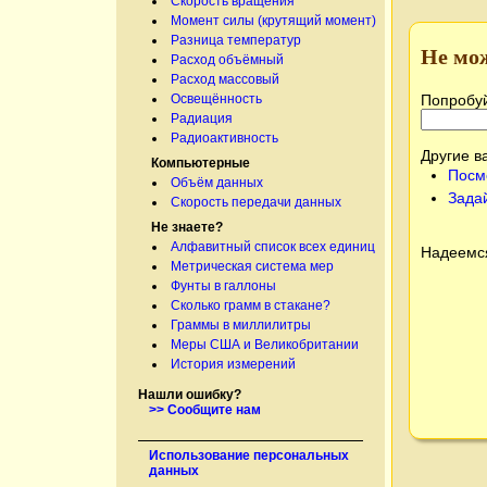
Скорость вращения
Момент силы (крутящий момент)
Разница температур
Не мо
Расход объёмный
Расход массовый
Попробуй
Освещённость
Радиация
Радиоактивность
Другие в
Компьютерные
Посм
Объём данных
Зада
Скорость передачи данных
Не знаете?
Алфавитный список всех единиц
Надеемся
Метрическая система мер
Фунты в галлоны
Сколько грамм в стакане?
Граммы в миллилитры
Меры США и Великобритании
История измерений
Нашли ошибку?
>> Сообщите нам
Использование персональных
данных