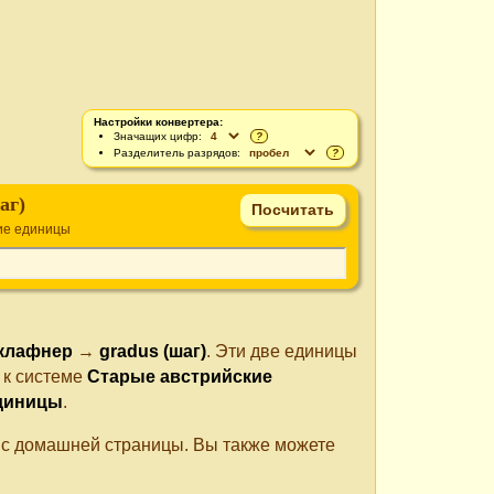
Настройки конвертера:
Значащих цифр:
?
Разделитель разрядов:
?
аг)
ие единицы
клафнер
→
gradus (шаг)
. Эти две единицы
 к системе
Старые австрийские
диницы
.
е с домашней страницы. Вы также можете