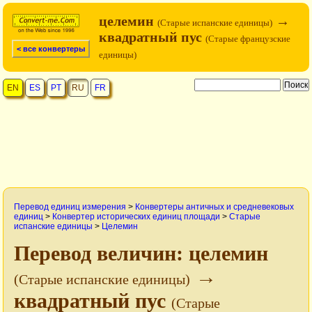
целемин
→
(Старые испанские единицы)
квадратный пус
(Старые французские
< все конвертеры
единицы)
EN
ES
PT
RU
FR
Перевод единиц измерения
>
Конвертеры античных и средневековых
единиц
>
Конвертер исторических единиц площади
>
Старые
испанские единицы
>
Целемин
Перевод величин: целемин
→
(Старые испанские единицы)
квадратный пус
(Старые