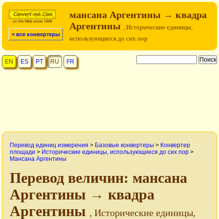
мансана Аргентины → квадра
Аргентины
, Исторические единицы,
< все конвертеры
использующиеся до сих пор
EN
ES
PT
RU
FR
Перевод единиц измерения
>
Базовые конвертеры
>
Конвертер
площади
>
Исторические единицы, использующиеся до сих пор
>
Мансана Аргентины
Перевод величин: мансана
Аргентины → квадра
Аргентины
, Исторические единицы,