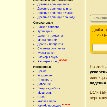
Античные и средневековые
Древние единицы веса
Древние единицы длины
Древние единицы объёма
Древние единицы площади
Специальные
Расход топлива
дюйм на
Кулинария
США и Бр
Цены на продукты
Масса / объём
Дроби и проценты
Системы счисления
Курсы валют
Размеры обуви
новое
Размеры колец
На этой 
Инженерные
Время
ускорени
Ускорение
единица 
Плотность
падения
Давление
Энергия, работа
Если вам
Мощность
Сила
переключ
Угловая мера
новое
Калибр проводов