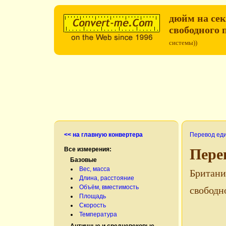
дюйм на сек
свободного 
системы))
<< на главную конвертера
Перевод ед
Все измерения:
Пере
Базовые
Вес, масса
Британи
Длина, расстояние
Объём, вместимость
свободн
Площадь
Скорость
Температура