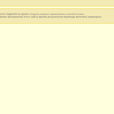
ного падения на уране
(Ускорение свободного падения (планеты солнечной системы))
вание материалов этого сайта (кроме результатов перевода величин) запрещено.