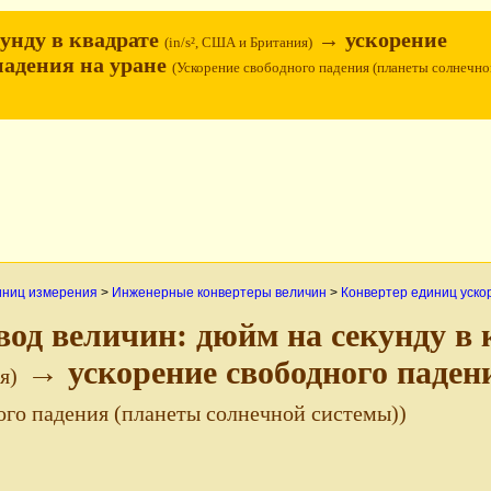
унду в квадрате
→ ускорение
(in/s², США и Британия)
падения на уране
(Ускорение свободного падения (планеты солнечно
иниц измерения
>
Инженерные конвертеры величин
>
Конвертер единиц уско
вод величин: дюйм на секунду в
→ ускорение свободного паден
я)
ого падения (планеты солнечной системы))