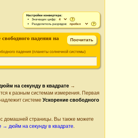
Настройки конвертера:
Значащих цифр:
?
Разделитель разрядов:
?
 свободного падения на
ободного падения (планеты солнечной системы)
дюйм на секунду в квадрате
→
ятся к разным системам измерения. Первая
инадлежит системе
Ускорение свободного
е с домашней страницы. Вы также можете
е → дюйм на секунду в квадрате
.