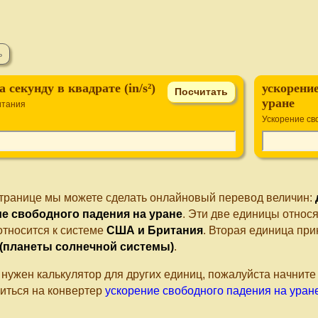
 секунду в квадрате (in/s²)
ускорение
уране
итания
Ускорение св
странице мы можете сделать онлайновый перевод величин:
е свободного падения на уране
. Эти две единицы относ
относится к системе
США и Британия
. Вторая единица пр
 (планеты солнечной системы)
.
 нужен калькулятор для других единиц, пожалуйста начнит
иться на конвертер
ускорение свободного падения на уран