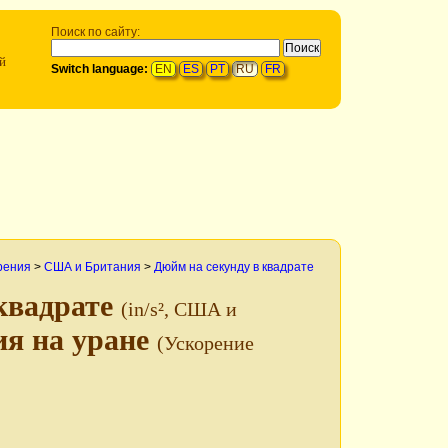
Поиск по сайту:
й
Switch language:
EN
ES
PT
RU
FR
рения
>
США и Британия
>
Дюйм на секунду в квадрате
 квадрате
(in/s², США и
ия на уране
(Ускорение