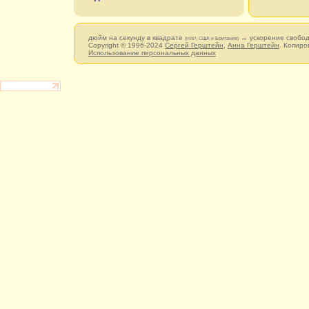
дюйм на секунду в квадрате
→ ускорение свобод
(in/s², США и Британия)
Copyright © 1996-2024
Сергей Герштейн
,
Анна Герштейн
. Копиро
Использование персональных данных