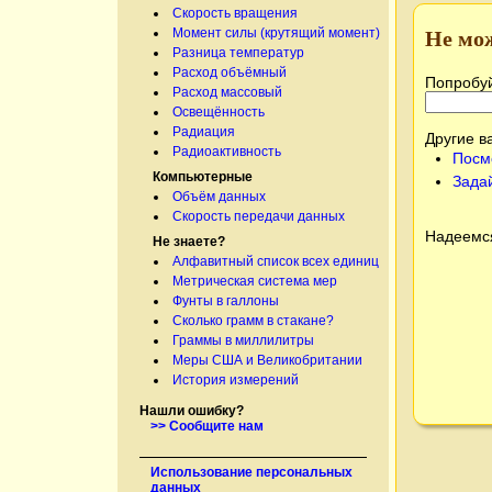
Скорость вращения
Момент силы (крутящий момент)
Не мо
Разница температур
Расход объёмный
Попробуй
Расход массовый
Освещённость
Радиация
Другие в
Радиоактивность
Посм
Компьютерные
Зада
Объём данных
Скорость передачи данных
Надеемся
Не знаете?
Алфавитный список всех единиц
Метрическая система мер
Фунты в галлоны
Сколько грамм в стакане?
Граммы в миллилитры
Меры США и Великобритании
История измерений
Нашли ошибку?
>> Сообщите нам
Использование персональных
данных