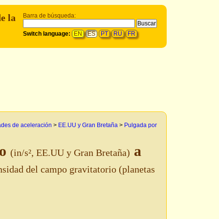
e la
Barra de búsqueda:
Switch language:
EN
ES
PT
RU
FR
des de aceleración
>
EE.UU y Gran Bretaña
>
Pulgada por
do
a
(in/s², EE.UU y Gran Bretaña)
nsidad del campo gravitatorio (planetas