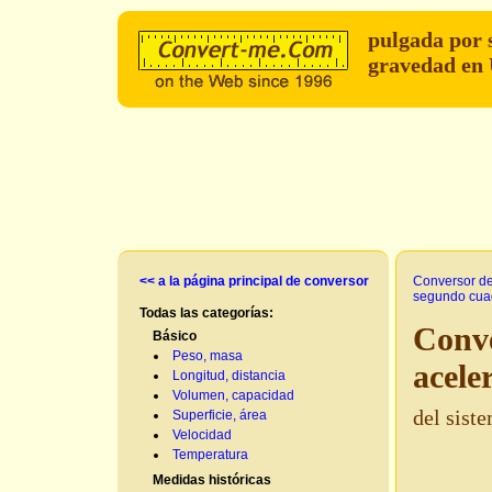
pulgada por
gravedad en
<< a la página principal de conversor
Conversor d
segundo cua
Todas las categorías:
Conve
Básico
Peso, masa
acele
Longitud, distancia
Volumen, capacidad
del siste
Superficie, área
Velocidad
Temperatura
Medidas históricas