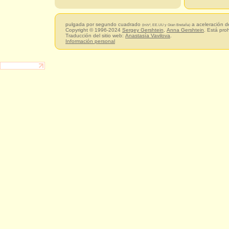
pulgada por segundo cuadrado
a aceleración d
(in/s², EE.UU y Gran Bretaña)
Copyright © 1996-2024
Sergey Gershtein
,
Anna Gershtein
. Está pro
Traducción del sitio web:
Anastasía Vavilova
.
Información personal