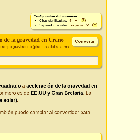
Configuración del conversor:
Cifras significatifas:
?
Separador de miles:
?
ón de la gravedad en Urano
 campo gravitatorio (planetas del sistema
cuadrado
a
aceleración de la gravedad en
 primero es de
EE.UU y Gran Bretaña
. La
a solar)
.
También puede cambiar al convertidor para