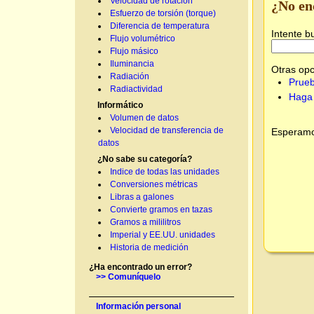
Velocidad de rotación
¿No en
Esfuerzo de torsión (torque)
Diferencia de temperatura
Intente b
Flujo volumétrico
Flujo másico
Iluminancia
Otras opc
Radiación
Prueb
Radiactividad
Haga 
Informático
Volumen de datos
Velocidad de transferencia de
Esperamos
datos
¿No sabe su categoría?
Indice de todas las unidades
Conversiones métricas
Libras a galones
Convierte gramos en tazas
Gramos a mililitros
Imperial y EE.UU. unidades
Historia de medición
¿Ha encontrado un error?
>> Comuníquelo
Información personal