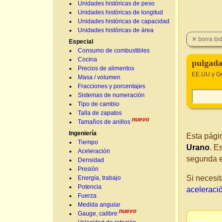
Unidades históricas de peso
Unidades históricas de longitud
Unidades históricas de capacidad
Unidades históricas de área
Especial
Consumo de combustibles
Cocina
pulgada
Precios de alimentos
EE.UU y Gr
Masa / volumen
Fracciones y porcentajes
Sistemas de numeración
Tipo de cambio
Talla de zapatos
nuevo
Tamaños de anillos
Ingeniería
Esta pági
Tiempo
Urano
. E
Aceleración
segunda 
Densidad
Presión
Si necesit
Energía, trabajo
Potencia
aceleraci
Fuerza
Medida angular
nuevo
Gauge, calibre