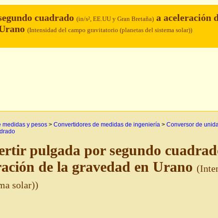
 segundo cuadrado
a aceleración d
(in/s², EE.UU y Gran Bretaña)
 Urano
(Intensidad del campo gravitatorio (planetas del sistema solar))
e medidas y pesos
>
Convertidores de medidas de ingeniería
>
Conversor de unida
drado
rtir pulgada por segundo cuadra
ración de la gravedad en Urano
(Inte
ma solar))