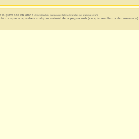
e la gravedad en Urano
(Intensidad del campo gravitatorio (planetas del sistema solar))
hibido copiar o reproducir cualquier material de la página web (excepto resultados de conversión).