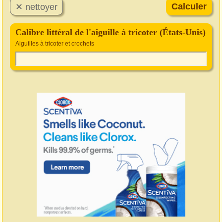
Calibre littéral de l'aiguille à tricoter (États-Unis)
Aiguilles à tricoter et crochets