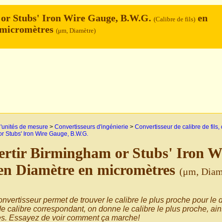
or Stubs' Iron Wire Gauge, B.W.G.
en
(Calibre de fils)
 micromètres
(μm, Diamètre)
'unités de mesure
>
Convertisseurs d'ingénierie
>
Convertisseur de calibre de fils, 
r Stubs' Iron Wire Gauge, B.W.G.
rtir Birmingham or Stubs' Iron 
en Diamètre en micromètres
(μm, Diam
nvertisseur permet de trouver le calibre le plus proche pour le di
e calibre correspondant, on donne le calibre le plus proche, ain
es. Essayez de voir comment ça marche!