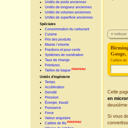
Unités de poids anciennes
Unités de longueur anciennes
Unités de volumes anciennes
Unités de superficie anciennes
Spéciales
Consommation du carburant
Cuisine
Prix des produits
Masse / volume
Birming
Fractions et pour-cents
Gauge,
Systèmes de numération
Taux de change
Calibre de f
Pointures
nouveau
Tailles de bague
Unités d'ingénierie
Temps
Accélération
Cette page
Densité
Pression
en micro
Énergie, travail
deuxième 
Puissance
Force
Si vous d
Valeur angulaire
nouveau
convertis
Calibre de fils