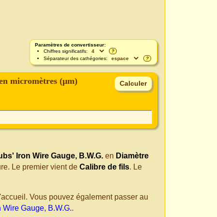
Paramètres de convertisseur:
Chiffres significatifs:
?
Séparateur des cathégories:
?
en micromètres (μm)
bs' Iron Wire Gauge, B.W.G.
en
Diamètre
re. Le premier vient de
Calibre de fils
. Le
 d'accueil. Vous pouvez également passer au
n Wire Gauge, B.W.G.
.