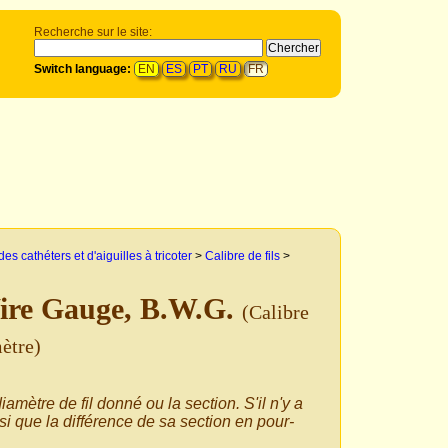
Recherche sur le site:
Switch language:
EN
ES
PT
RU
FR
des cathéters et d'aiguilles à tricoter
>
Calibre de fils
>
Wire Gauge, B.W.G.
(Calibre
ètre)
amètre de fil donné ou la section. S'il n'y a
si que la différence de sa section en pour-