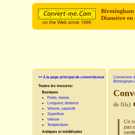
Birmingham 
Diamètre en
<< à la page principal de convertisseur
Conversion d
Birmingham o
Toutes les mesures:
Conve
Basiques
Poids, masse
Longueur, distance
de fils)
Volume, capacité
Superficie
Vitesse
Ce co
Température
pas d
Antiques et médiévales
cent