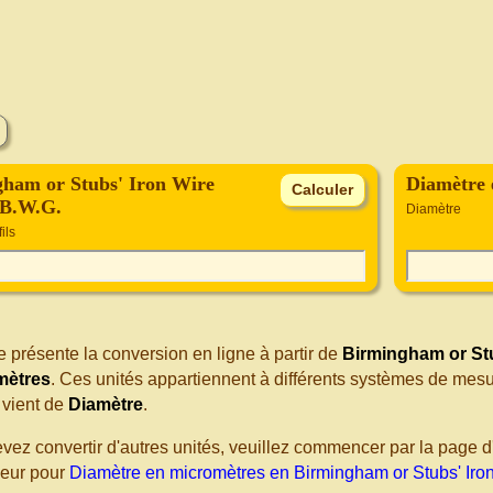
ham or Stubs' Iron Wire
Diamètre 
 B.W.G.
Diamètre
ils
 présente la conversion en ligne à partir de
Birmingham or Stu
mètres
. Ces unités appartiennent à différents systèmes de mesu
vient de
Diamètre
.
evez convertir d'autres unités, veuillez commencer par la page
seur pour
Diamètre en micromètres en Birmingham or Stubs' Iro