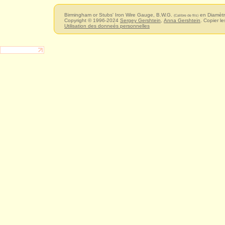
Birmingham or Stubs' Iron Wire Gauge, B.W.G.
en Diamètr
(Calibre de fils)
Copyright © 1996-2024
Sergey Gershtein
,
Anna Gershtein
. Copier le
Utilisation des donneés personnelles