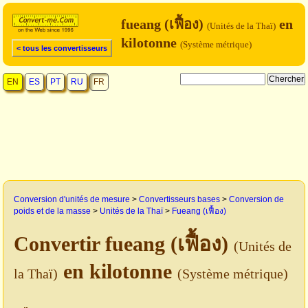
fueang (เฟื้อง)
en
(Unités de la Thaï)
kilotonne
(Système métrique)
< tous les convertisseurs
EN
ES
PT
RU
FR
Conversion d'unités de mesure
>
Convertisseurs bases
>
Conversion de
poids et de la masse
>
Unités de la Thaï
>
Fueang (เฟื้อง)
Convertir fueang (เฟื้อง)
(Unités de
en kilotonne
la Thaï)
(Système métrique)