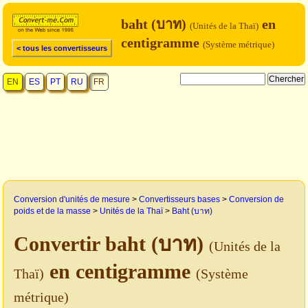
baht (บาท)
en
(Unités de la Thaï)
centigramme
(Système métrique)
< tous les convertisseurs
EN
ES
PT
RU
FR
Conversion d'unités de mesure
>
Convertisseurs bases
>
Conversion de
poids et de la masse
>
Unités de la Thaï
>
Baht (บาท)
Convertir baht (บาท)
(Unités de la
en centigramme
Thaï)
(Système
métrique)