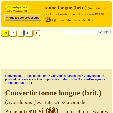
tonne longue (brit.)
(Avoirdupois
en si
(les États-Unis/la Grande-Bretagne))
< tous les convertisseurs
(絲)
(Unités chinoises après 1959)
EN
ES
PT
RU
FR
Conversion d'unités de mesure
>
Convertisseurs bases
>
Conversion de
poids et de la masse
>
Avoirdupois (les États-Unis/la Grande-Bretagne)
>
Tonne longue (brit.)
Convertir tonne longue (brit.)
(Avoirdupois (les États-Unis/la Grande-
en si (絲)
Bretagne))
(Unités chinoises après