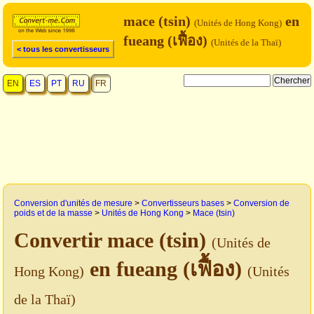
mace (tsin)
en
(Unités de Hong Kong)
fueang (เฟื้อง)
(Unités de la Thaï)
< tous les convertisseurs
EN
ES
PT
RU
FR
Conversion d'unités de mesure
>
Convertisseurs bases
>
Conversion de
poids et de la masse
>
Unités de Hong Kong
>
Mace (tsin)
Convertir mace (tsin)
(Unités de
en fueang (เฟื้อง)
Hong Kong)
(Unités
de la Thaï)