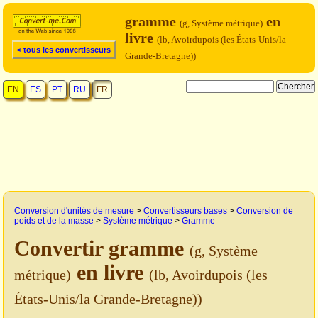
gramme
en
(g, Système métrique)
livre
(lb, Avoirdupois (les États-Unis/la
< tous les convertisseurs
Grande-Bretagne))
EN
ES
PT
RU
FR
Conversion d'unités de mesure
>
Convertisseurs bases
>
Conversion de
poids et de la masse
>
Système métrique
>
Gramme
Convertir gramme
(g, Système
en livre
métrique)
(lb, Avoirdupois (les
États-Unis/la Grande-Bretagne))