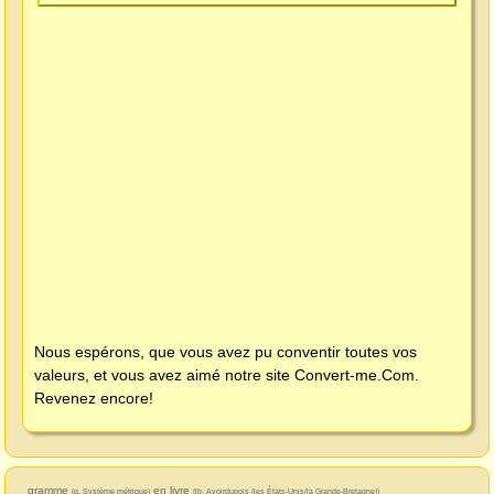
Nous espérons, que vous avez pu conventir toutes vos
valeurs, et vous avez aimé notre site
Convert-me.Com
.
Revenez encore!
gramme
en livre
(g, Système métrique)
(lb, Avoirdupois (les États-Unis/la Grande-Bretagne))