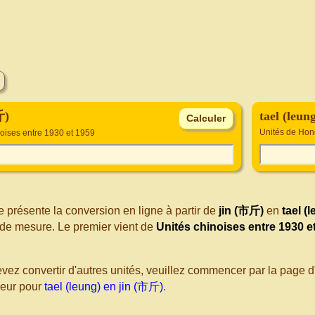
斤)
tael (leun
Unités de Ho
noises entre 1930 et 1959
 présente la conversion en ligne à partir de
jin (市斤)
en
tael (
de mesure. Le premier vient de
Unités chinoises entre 1930 e
evez convertir d'autres unités, veuillez commencer par la page
seur pour
tael (leung) en jin (市斤)
.