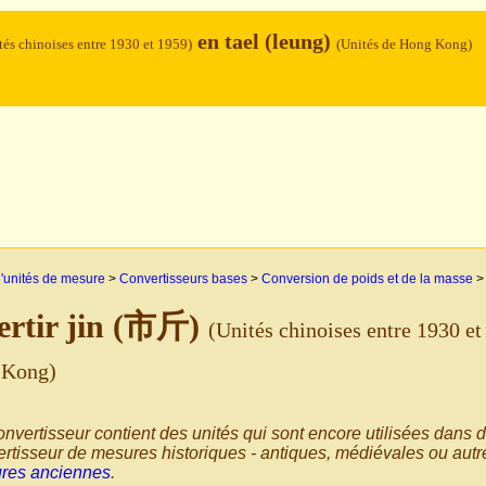
en tael (leung)
tés chinoises entre 1930 et 1959)
(Unités de Hong Kong)
'unités de mesure
>
Convertisseurs bases
>
Conversion de poids et de la masse
ertir jin (市斤)
(Unités chinoises entre 1930 et
 Kong)
nvertisseur contient des unités qui sont encore utilisées dans d
rtisseur de mesures historiques - antiques, médiévales ou autre
res anciennes
.