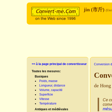
jin (市斤)
(Uni
<< à la page principal de convertisseur
Conversion d
Toutes les mesures:
Conv
Basiques
Poids, masse
de Hong
Longueur, distance
Volume, capacité
Superficie
Vitesse
Ce co
Température
conve
mésu
Antiques et médiévales