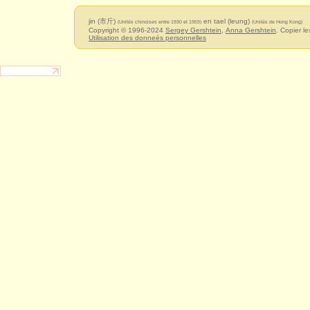
jin (市斤)
en tael (leung)
(Unités chinoises entre 1930 et 1959)
(Unités de Hong Kong)
Copyright © 1996-2024
Sergey Gershtein
,
Anna Gershtein
. Copier le
Utilisation des donneés personnelles