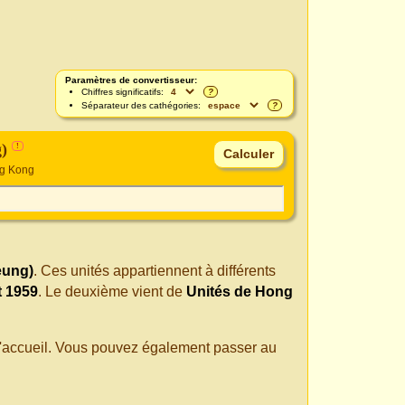
Paramètres de convertisseur:
Chiffres significatifs:
?
Séparateur des cathégories:
?
g)
!
ng Kong
leung)
. Ces unités appartiennent à différents
t 1959
. Le deuxième vient de
Unités de Hong
 d'accueil. Vous pouvez également passer au