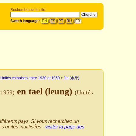
Recherche sur le site:
Switch language:
EN
ES
PT
RU
FR
>
Unités chinoises entre 1930 et 1959
>
Jin (市斤)
en tael (leung)
 1959)
(Unités
ifférents pays. Si vous recherchez un
s unités inutilisées -
visiter la page des