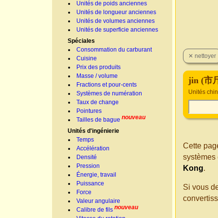
Unités de poids anciennes
Unités de longueur anciennes
Unités de volumes anciennes
Unités de superficie anciennes
Spéciales
Consommation du carburant
Cuisine
Prix des produits
Masse / volume
jin (市
Fractions et pour-cents
Unités chi
Systèmes de numération
Taux de change
Pointures
nouveau
Tailles de bague
Unités d'ingénierie
Temps
Cette page
Accélération
systèmes 
Densité
Pression
Kong
.
Énergie, travail
Puissance
Si vous d
Force
convertis
Valeur angulaire
nouveau
Calibre de fils