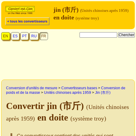
jin (市斤)
(Unités chinoises après 1959)
en doite
(système troy)
< tous les convertisseurs
EN
ES
PT
RU
FR
Conversion d'unités de mesure
>
Convertisseurs bases
>
Conversion de
poids et de la masse
>
Unités chinoises après 1959
>
Jin (市斤)
Convertir jin (市斤)
(Unités chinoises
en doite
après 1959)
(système troy)
Ce convertisseur contient des unités qui sont