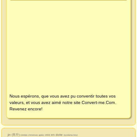
Nous espérons, que vous avez pu conventir toutes vos
valeurs, et vous avez aimé notre site
Convert-me.Com
.
Revenez encore!
jin (市斤)
en doite
(Unités chinoises après 1959)
(système troy)