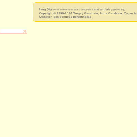
liang (兩)
en carat anglais
(Unités chinoises de 1915 à 1930)
(système troy)
Copyright © 1996-2024
Sergey Gershtein
,
Anna Gershtein
. Copier le
Utilisation des donneés personnelles