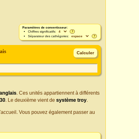
Paramètres de convertisseur:
Chiffres significatifs:
?
Séparateur des cathégories:
?
ais
 anglais
. Ces unités appartiennent à différents
930
. Le deuxième vient de
système troy
.
 d'accueil. Vous pouvez également passer au