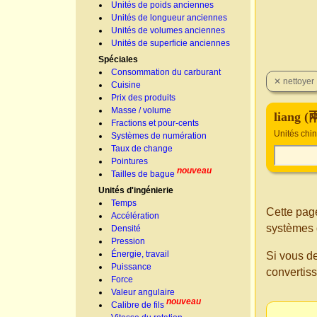
Unités de poids anciennes
Unités de longueur anciennes
Unités de volumes anciennes
Unités de superficie anciennes
Spéciales
Consommation du carburant
Cuisine
Prix des produits
Masse / volume
liang (
Fractions et pour-cents
Unités chi
Systèmes de numération
Taux de change
Pointures
nouveau
Tailles de bague
Unités d'ingénierie
Temps
Cette page
Accélération
systèmes 
Densité
Pression
Énergie, travail
Si vous d
Puissance
convertis
Force
Valeur angulaire
nouveau
Calibre de fils