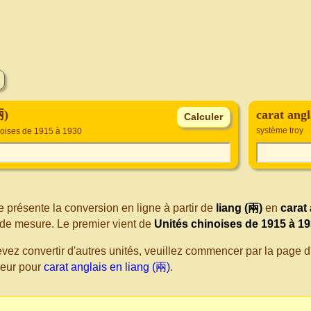
兩)
carat angl
système troy
noises de 1915 à 1930
 présente la conversion en ligne à partir de
liang (兩)
en
carat
de mesure. Le premier vient de
Unités chinoises de 1915 à 1
evez convertir d'autres unités, veuillez commencer par la page
seur pour
carat anglais en liang (兩)
.