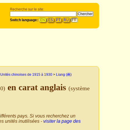
Recherche sur le site:
Switch language:
EN
ES
PT
RU
FR
>
Unités chinoises de 1915 à 1930
>
Liang (兩)
en carat anglais
30)
(système
ifférents pays. Si vous recherchez un
s unités inutilisées -
visiter la page des