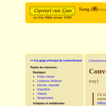
liang (兩)
(Uni
<< à la page principal de convertisseur
Conversion d
Toutes les mesures:
Conve
Basiques
Poids, masse
troy)
Longueur, distance
Volume, capacité
Superficie
Vitesse
Ce co
Température
conve
mésu
Antiques et médiévales