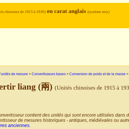
en carat anglais
tés chinoises de 1915 à 1930)
(système troy)
'unités de mesure
>
Convertisseurs bases
>
Conversion de poids et de la masse
rtir liang (兩)
(Unités chinoises de 1915 à 19
nvertisseur contient des unités qui sont encore utilisées dans d
rtisseur de mesures historiques - antiques, médiévales ou autre
res anciennes
.