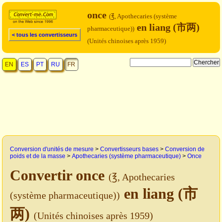
once
(℥, Apothecaries (système
en liang (市两)
pharmaceutique))
< tous les convertisseurs
(Unités chinoises après 1959)
EN
ES
PT
RU
FR
Conversion d'unités de mesure
>
Convertisseurs bases
>
Conversion de
poids et de la masse
>
Apothecaries (système pharmaceutique)
>
Once
Convertir once
(℥, Apothecaries
en liang (市
(système pharmaceutique))
两)
(Unités chinoises après 1959)