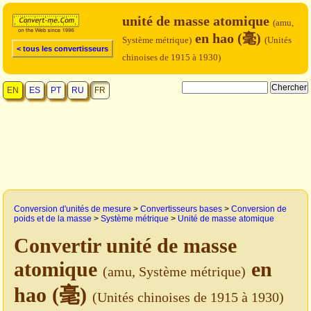
unité de masse atomique
(amu,
en hao (毫)
Système métrique)
(Unités
< tous les convertisseurs
chinoises de 1915 à 1930)
EN
ES
PT
RU
FR
Conversion d'unités de mesure
>
Convertisseurs bases
>
Conversion de
poids et de la masse
>
Système métrique
>
Unité de masse atomique
Convertir unité de masse
atomique
en
(amu, Système métrique)
hao (毫)
(Unités chinoises de 1915 à 1930)