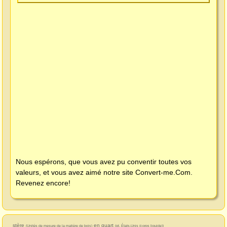
Nous espérons, que vous avez pu conventir toutes vos
valeurs, et vous avez aimé notre site
Convert-me.Com
.
Revenez encore!
stère
en quart
(Unités de mesure de la matière de bois)
(qt, États-Unis (corps liquide))