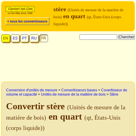
stère
(Unités de mesure de la matière de
en quart
bois)
(qt, États-Unis (corps
< tous les convertisseurs
liquide))
EN
ES
PT
RU
FR
Conversion d'unités de mesure
>
Convertisseurs bases
>
Covertisseur de
volume et capacité
>
Unités de mesure de la matière de bois
>
Stère
Convertir stère
(Unités de mesure de la
en quart
matière de bois)
(qt, États-Unis
(corps liquide))