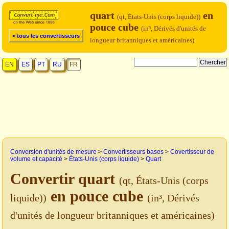
quart
en
(qt, États-Unis (corps liquide))
pouce cube
(in³, Dérivés d'unités de
< tous les convertisseurs
longueur britanniques et américaines)
EN
ES
PT
RU
FR
Conversion d'unités de mesure
>
Convertisseurs bases
>
Covertisseur de
volume et capacité
>
États-Unis (corps liquide)
>
Quart
Convertir quart
(qt, États-Unis (corps
en pouce cube
liquide))
(in³, Dérivés
d'unités de longueur britanniques et américaines)