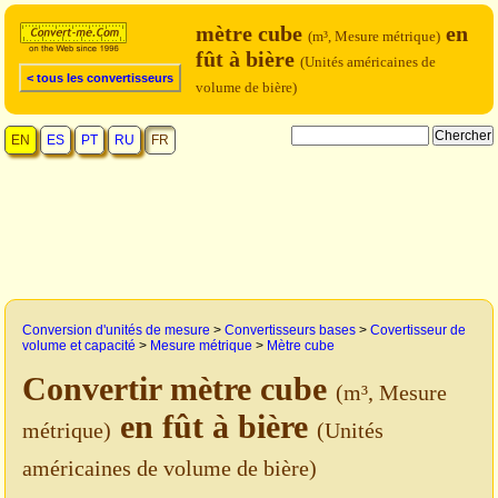
mètre cube
en
(m³, Mesure métrique)
fût à bière
(Unités américaines de
< tous les convertisseurs
volume de bière)
EN
ES
PT
RU
FR
Conversion d'unités de mesure
>
Convertisseurs bases
>
Covertisseur de
volume et capacité
>
Mesure métrique
>
Mètre cube
Convertir mètre cube
(m³, Mesure
en fût à bière
métrique)
(Unités
américaines de volume de bière)