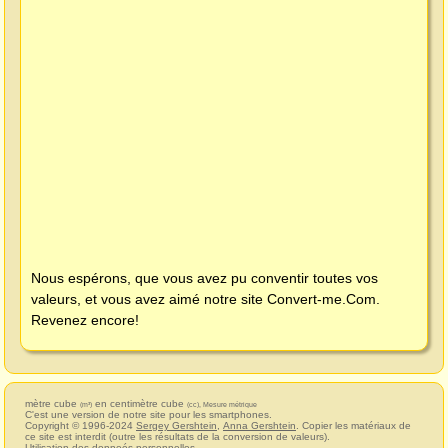
Nous espérons, que vous avez pu conventir toutes vos
valeurs, et vous avez aimé notre site
Convert-me.Com
.
Revenez encore!
mètre cube
en centimètre cube
(m³)
(cc), Mesure métrique
C'est une version de notre site pour les smartphones.
Copyright © 1996-2024
Sergey Gershtein
,
Anna Gershtein
. Copier les matériaux de
ce site est interdit (outre les résultats de la conversion de valeurs).
Utilisation des donneés personnelles