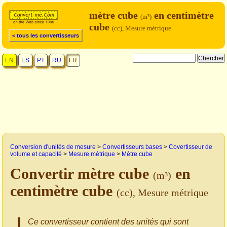
mètre cube
en centimètre
(m³)
cube
(cc), Mesure métrique
< tous les convertisseurs
EN
ES
PT
RU
FR
Conversion d'unités de mesure
>
Convertisseurs bases
>
Covertisseur de
volume et capacité
>
Mesure métrique
>
Mètre cube
Convertir mètre cube
en
(m³)
centimètre cube
(cc), Mesure métrique
Ce convertisseur contient des unités qui sont