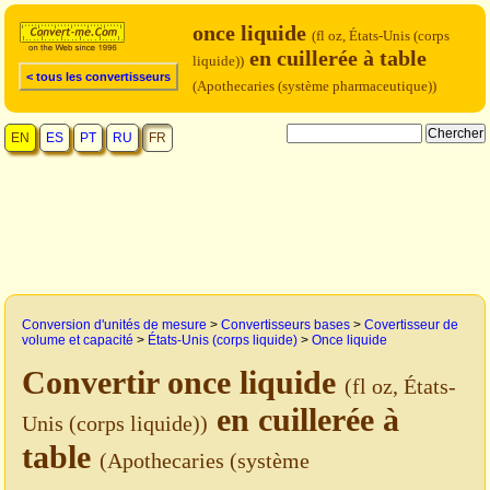
once liquide
(fl oz, États-Unis (corps
en cuillerée à table
liquide))
< tous les convertisseurs
(Apothecaries (système pharmaceutique))
EN
ES
PT
RU
FR
Conversion d'unités de mesure
>
Convertisseurs bases
>
Covertisseur de
volume et capacité
>
États-Unis (corps liquide)
>
Once liquide
Convertir once liquide
(fl oz, États-
en cuillerée à
Unis (corps liquide))
table
(Apothecaries (système