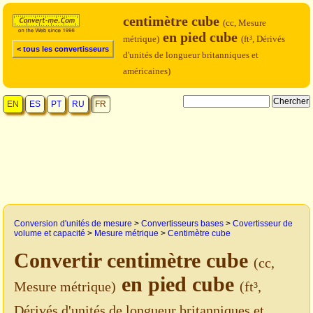
centimètre cube
(cc, Mesure
en pied cube
métrique)
(ft³, Dérivés
< tous les convertisseurs
d'unités de longueur britanniques et
américaines)
EN
ES
PT
RU
FR
Conversion d'unités de mesure
>
Convertisseurs bases
>
Covertisseur de
volume et capacité
>
Mesure métrique
>
Centimètre cube
Convertir centimètre cube
(cc,
en pied cube
Mesure métrique)
(ft³,
Dérivés d'unités de longueur britanniques et