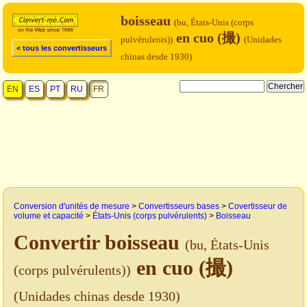
boisseau
(bu, États-Unis (corps
en cuo (撮)
pulvérulents))
(Unidades
< tous les convertisseurs
chinas desde 1930)
EN
ES
PT
RU
FR
Conversion d'unités de mesure
>
Convertisseurs bases
>
Covertisseur de
volume et capacité
>
États-Unis (corps pulvérulents)
>
Boisseau
Convertir boisseau
(bu, États-Unis
en cuo (撮)
(corps pulvérulents))
(Unidades chinas desde 1930)