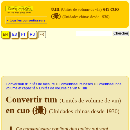
tun
en cuo
(Unités de volume de vin)
(撮)
(Unidades chinas desde 1930)
< tous les convertisseurs
EN
ES
PT
RU
FR
Conversion d'unités de mesure
>
Convertisseurs bases
>
Covertisseur de
volume et capacité
>
Unités de volume de vin
>
Tun
Convertir tun
(Unités de volume de vin)
en cuo (撮)
(Unidades chinas desde 1930)
Ce convertisseur contient des unités qui sont