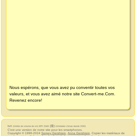
Nous espérons, que vous avez pu conventir toutes vos
valeurs, et vous avez aimé notre site
Convert-me.Com
.
Revenez encore!
tun
en cuo (撮)
(Unités de volume de vin)
(Unidades chinas desde 1930)
C'est une version de notre site pour les smartphones.
Copyright © 1996-2024
Sergey Gershtein
,
Anna Gershtein
. Copier les matériaux de