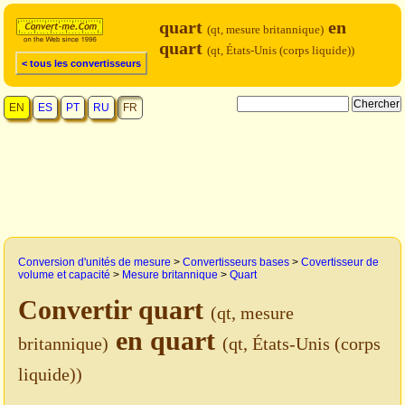
quart
en
(qt, mesure britannique)
quart
(qt, États-Unis (corps liquide))
< tous les convertisseurs
EN
ES
PT
RU
FR
Conversion d'unités de mesure
>
Convertisseurs bases
>
Covertisseur de
volume et capacité
>
Mesure britannique
>
Quart
Convertir quart
(qt, mesure
en quart
britannique)
(qt, États-Unis (corps
liquide))