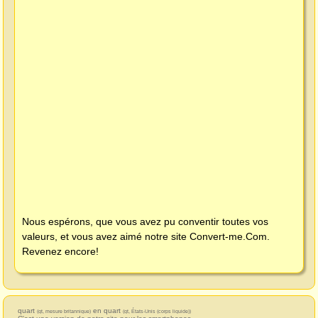
Nous espérons, que vous avez pu conventir toutes vos
valeurs, et vous avez aimé notre site
Convert-me.Com
.
Revenez encore!
quart
en quart
(qt, mesure britannique)
(qt, États-Unis (corps liquide))