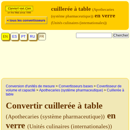
cuillerée à table
(Apothecaries
en verre
(système pharmaceutique))
< tous les convertisseurs
(Unités culinaires (internationales))
EN
ES
PT
RU
FR
Conversion d'unités de mesure
>
Convertisseurs bases
>
Covertisseur de
volume et capacité
>
Apothecaries (système pharmaceutique)
>
Cuillerée à
table
Convertir cuillerée à table
en
(Apothecaries (système pharmaceutique))
verre
(Unités culinaires (internationales))