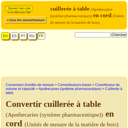
cuillerée à table
(Apothecaries
en cord
(système pharmaceutique))
(Unités
< tous les convertisseurs
de mesure de la matière de bois)
EN
ES
PT
RU
FR
Conversion d'unités de mesure
>
Convertisseurs bases
>
Covertisseur de
volume et capacité
>
Apothecaries (système pharmaceutique)
>
Cuillerée à
table
Convertir cuillerée à table
en
(Apothecaries (système pharmaceutique))
cord
(Unités de mesure de la matière de bois)