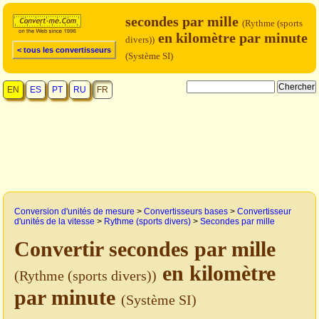
secondes par mille
(Rythme (sports
en kilomètre par minute
divers))
< tous les convertisseurs
(Système SI)
EN
ES
PT
RU
FR
Conversion d'unités de mesure
>
Convertisseurs bases
>
Convertisseur
d'unités de la vitesse
>
Rythme (sports divers)
>
Secondes par mille
Convertir secondes par mille
en kilomètre
(Rythme (sports divers))
par minute
(Système SI)