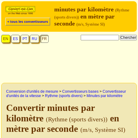
minutes par kilomètre
(Rythme
en mètre par
(sports divers))
< tous les convertisseurs
seconde
(m/s, Système SI)
EN
ES
PT
RU
FR
Conversion d'unités de mesure
>
Convertisseurs bases
>
Convertisseur
d'unités de la vitesse
>
Rythme (sports divers)
>
Minutes par kilomètre
Convertir minutes par
kilomètre
en
(Rythme (sports divers))
mètre par seconde
(m/s, Système SI)