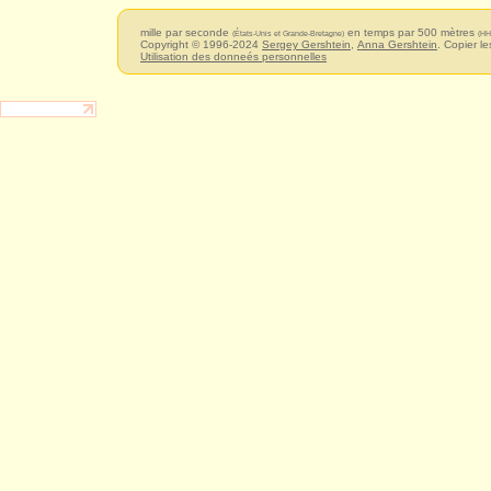
mille par seconde
en temps par 500 mètres
(États-Unis et Grande-Bretagne)
(HH
Copyright © 1996-2024
Sergey Gershtein
,
Anna Gershtein
. Copier le
Utilisation des donneés personnelles