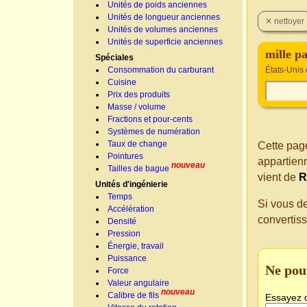
Unités de poids anciennes
Unités de longueur anciennes
Unités de volumes anciennes
Unités de superficie anciennes
mille p
Spéciales
Consommation du carburant
États-Unis
Cuisine
Prix des produits
Masse / volume
Fractions et pour-cents
Systèmes de numération
Taux de change
Cette page
Pointures
appartien
nouveau
Tailles de bague
vient de
R
Unités d'ingénierie
Temps
Si vous d
Accélération
convertis
Densité
Pression
Énergie, travail
Puissance
Ne pou
Force
Valeur angulaire
nouveau
Calibre de fils
Essayez 