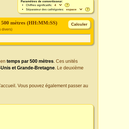
Paramètres de convertisseur:
Chiffres significatifs:
?
Séparateur des cathégories:
?
r 500 mètres (HH:MM:SS)
 divers)
en
temps par 500 mètres
. Ces unités
-Unis et Grande-Bretagne
. Le deuxième
 d'accueil. Vous pouvez également passer au