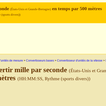
conde
en temps par 500 mètres
(États-Unis et Grande-Bretagne)
sports divers))
'unités de mesure
>
Convertisseurs bases
>
Convertisseur d'unités de la vitesse
>
rtir mille par seconde
(États-Unis et Gra
mètres
(HH:MM:SS, Rythme (sports divers))