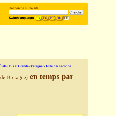
Recherche sur le site:
Switch language:
EN
ES
PT
RU
FR
États-Unis et Grande-Bretagne
>
Mille par seconde
en temps par
nde-Bretagne)