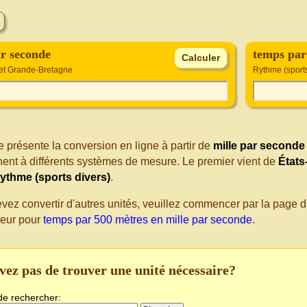
ar seconde
temps pa
 et Grande-Bretagne
Rythme (sports
 présente la conversion en ligne à partir de
mille par seconde
nent à différents systèmes de mesure. Le premier vient de
États
ythme (sports divers)
.
evez convertir d'autres unités, veuillez commencer par la page
seur pour
temps par 500 mètres en mille par seconde
.
vez pas de trouver une unité nécessaire?
de rechercher: