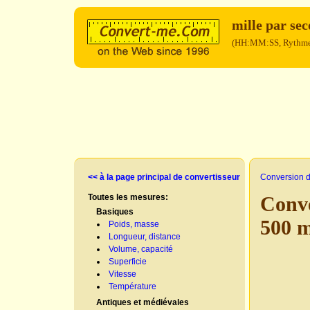
mille par se
(HH:MM:SS, Rythme (
<< à la page principal de convertisseur
Conversion d
Toutes les mesures:
Conve
Basiques
500 
Poids, masse
Longueur, distance
Volume, capacité
Superficie
Vitesse
Température
Antiques et médiévales