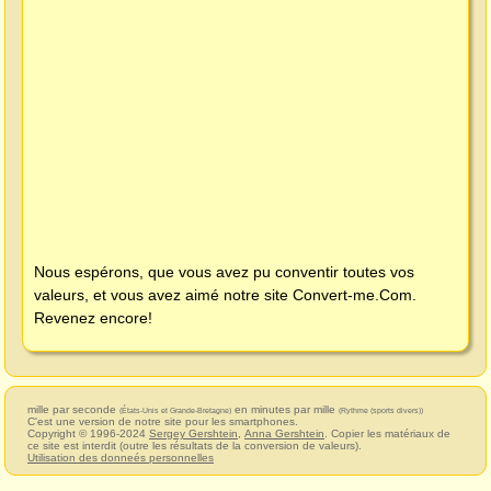
Nous espérons, que vous avez pu conventir toutes vos
valeurs, et vous avez aimé notre site
Convert-me.Com
.
Revenez encore!
mille par seconde
en minutes par mille
(États-Unis et Grande-Bretagne)
(Rythme (sports divers))
C'est une version de notre site pour les smartphones.
Copyright © 1996-2024
Sergey Gershtein
,
Anna Gershtein
. Copier les matériaux de
ce site est interdit (outre les résultats de la conversion de valeurs).
Utilisation des donneés personnelles