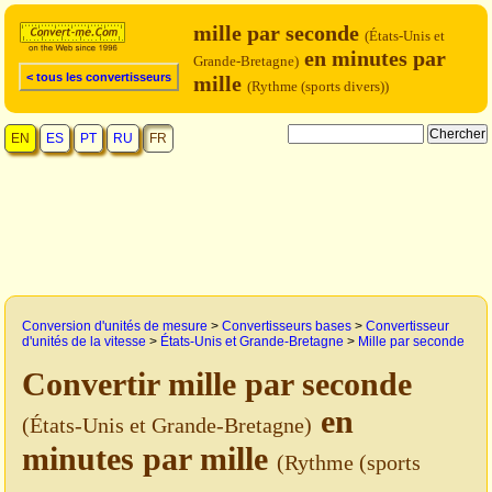
mille par seconde
(États-Unis et
en minutes par
Grande-Bretagne)
< tous les convertisseurs
mille
(Rythme (sports divers))
EN
ES
PT
RU
FR
Conversion d'unités de mesure
>
Convertisseurs bases
>
Convertisseur
d'unités de la vitesse
>
États-Unis et Grande-Bretagne
>
Mille par seconde
Convertir mille par seconde
en
(États-Unis et Grande-Bretagne)
minutes par mille
(Rythme (sports