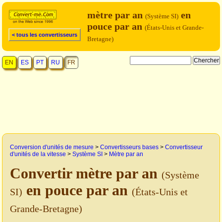
mètre par an
en
(Système SI)
pouce par an
(États-Unis et Grande-
< tous les convertisseurs
Bretagne)
EN
ES
PT
RU
FR
Conversion d'unités de mesure
>
Convertisseurs bases
>
Convertisseur
d'unités de la vitesse
>
Système SI
>
Mètre par an
Convertir mètre par an
(Système
en pouce par an
SI)
(États-Unis et
Grande-Bretagne)