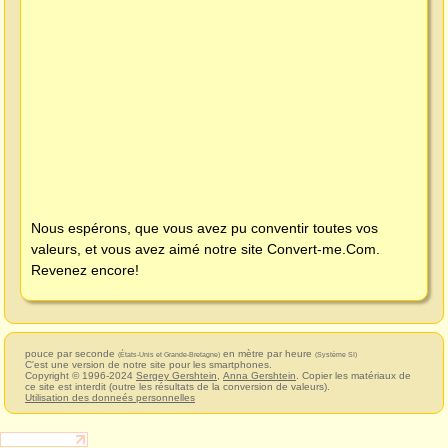
Nous espérons, que vous avez pu conventir toutes vos
valeurs, et vous avez aimé notre site
Convert-me.Com
.
Revenez encore!
pouce par seconde
en mètre par heure
(États-Unis et Grande-Bretagne)
(Système SI)
C'est une version de notre site pour les smartphones.
Copyright © 1996-2024
Sergey Gershtein
,
Anna Gershtein
. Copier les matériaux de
ce site est interdit (outre les résultats de la conversion de valeurs).
Utilisation des donneés personnelles