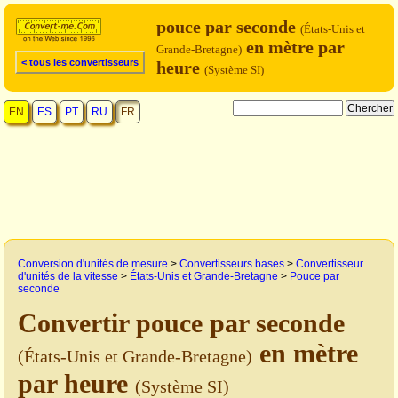
pouce par seconde
(États-Unis et
en mètre par
Grande-Bretagne)
< tous les convertisseurs
heure
(Système SI)
EN
ES
PT
RU
FR
Conversion d'unités de mesure
>
Convertisseurs bases
>
Convertisseur
d'unités de la vitesse
>
États-Unis et Grande-Bretagne
>
Pouce par
seconde
Convertir pouce par seconde
en mètre
(États-Unis et Grande-Bretagne)
par heure
(Système SI)