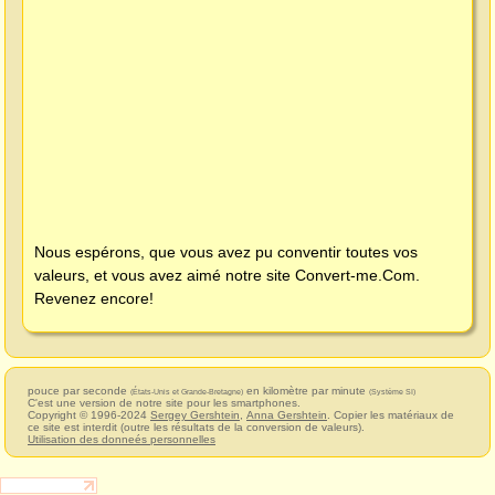
Nous espérons, que vous avez pu conventir toutes vos
valeurs, et vous avez aimé notre site
Convert-me.Com
.
Revenez encore!
pouce par seconde
en kilomètre par minute
(États-Unis et Grande-Bretagne)
(Système SI)
C'est une version de notre site pour les smartphones.
Copyright © 1996-2024
Sergey Gershtein
,
Anna Gershtein
. Copier les matériaux de
ce site est interdit (outre les résultats de la conversion de valeurs).
Utilisation des donneés personnelles