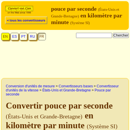
pouce par seconde
(États-Unis et
en kilomètre par
Grande-Bretagne)
< tous les convertisseurs
minute
(Système SI)
EN
ES
PT
RU
FR
Conversion d'unités de mesure
>
Convertisseurs bases
>
Convertisseur
d'unités de la vitesse
>
États-Unis et Grande-Bretagne
>
Pouce par
seconde
Convertir pouce par seconde
en
(États-Unis et Grande-Bretagne)
kilomètre par minute
(Système SI)