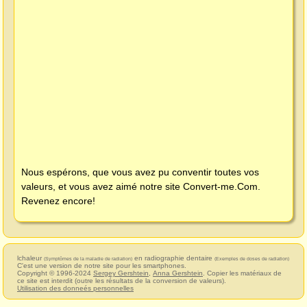
Nous espérons, que vous avez pu conventir toutes vos
valeurs, et vous avez aimé notre site
Convert-me.Com
.
Revenez encore!
lchaleur
en radiographie dentaire
(Symptômes de la maladie de radiation)
(Exemples de doses de radiation)
C'est une version de notre site pour les smartphones.
Copyright © 1996-2024
Sergey Gershtein
,
Anna Gershtein
. Copier les matériaux de
ce site est interdit (outre les résultats de la conversion de valeurs).
Utilisation des donneés personnelles