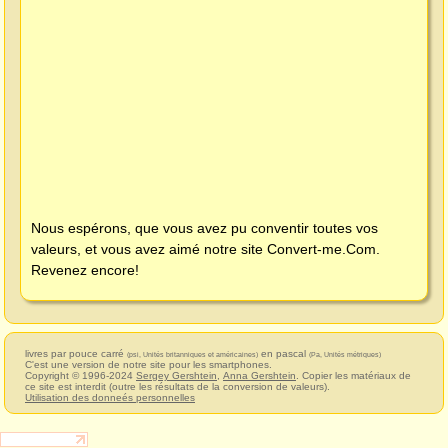
Nous espérons, que vous avez pu conventir toutes vos
valeurs, et vous avez aimé notre site
Convert-me.Com
.
Revenez encore!
livres par pouce carré
en pascal
(psi, Unités britanniques et américaines)
(Pa, Unités métriques)
C'est une version de notre site pour les smartphones.
Copyright © 1996-2024
Sergey Gershtein
,
Anna Gershtein
. Copier les matériaux de
ce site est interdit (outre les résultats de la conversion de valeurs).
Utilisation des donneés personnelles