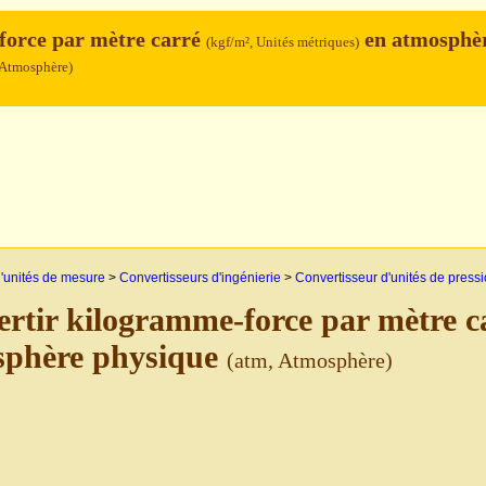
force par mètre carré
en atmosphè
(kgf/m², Unités métriques)
 Atmosphère)
'unités de mesure
>
Convertisseurs d'ingénierie
>
Convertisseur d'unités de press
rtir kilogramme-force par mètre 
sphère physique
(atm, Atmosphère)