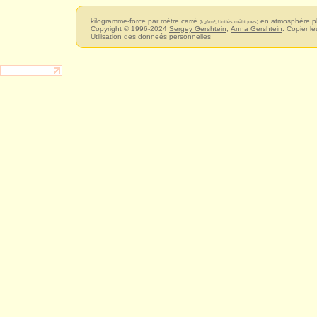
kilogramme-force par mètre carré
en atmosphère p
(kgf/m², Unités métriques)
Copyright © 1996-2024
Sergey Gershtein
,
Anna Gershtein
. Copier le
Utilisation des donneés personnelles