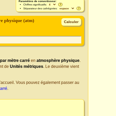
Paramètres de convertisseur:
Chiffres significatifs:
?
Séparateur des cathégories:
?
e physique (atm)
par mètre carré
en
atmosphère physique
.
ent de
Unités métriques
. Le deuxième vient
 d'accueil. Vous pouvez également passer au
arré
.