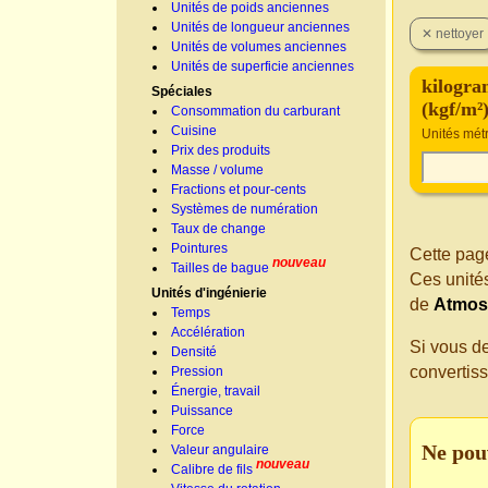
Unités de poids anciennes
Unités de longueur anciennes
Unités de volumes anciennes
Unités de superficie anciennes
kilogra
Spéciales
(kgf/m²
Consommation du carburant
Cuisine
Unités mét
Prix des produits
Masse / volume
Fractions et pour-cents
Systèmes de numération
Taux de change
Pointures
Cette page
nouveau
Tailles de bague
Ces unité
Unités d'ingénierie
de
Atmos
Temps
Accélération
Si vous d
Densité
convertis
Pression
Énergie, travail
Puissance
Force
Ne pou
Valeur angulaire
nouveau
Calibre de fils