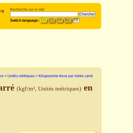
re
Recherche sur le site:
Switch language:
EN
ES
PT
RU
FR
ion
>
Unités métriques
>
Kilogramme-force par mètre carré
carré
en
(kgf/m², Unités métriques)