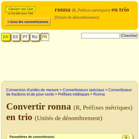
ronna
en trio
(R, Préfixes métriques)
(Unités de dénombrement)
< tous les convertisseurs
EN
ES
PT
RU
FR
Conversion d'unités de mesure
>
Convertisseurs spéciaux
>
Convertisseur
de fractions et de pour-cents
>
Préfixes métriques
>
Ronna
Convertir ronna
(R, Préfixes métriques)
en trio
(Unités de dénombrement)
Paramètres de convertisseur:
?