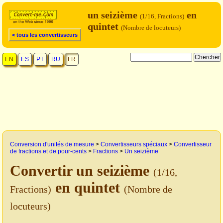
un seizième
en
(1/16, Fractions)
quintet
(Nombre de locuteurs)
< tous les convertisseurs
EN
ES
PT
RU
FR
Conversion d'unités de mesure
>
Convertisseurs spéciaux
>
Convertisseur
de fractions et de pour-cents
>
Fractions
>
Un seizième
Convertir un seizième
(1/16,
en quintet
Fractions)
(Nombre de
locuteurs)