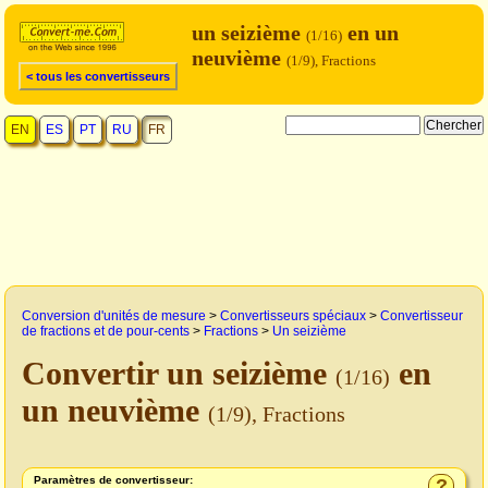
un seizième
en un
(1/16)
neuvième
(1/9), Fractions
< tous les convertisseurs
EN
ES
PT
RU
FR
Conversion d'unités de mesure
>
Convertisseurs spéciaux
>
Convertisseur
de fractions et de pour-cents
>
Fractions
>
Un seizième
Convertir un seizième
en
(1/16)
un neuvième
(1/9), Fractions
Paramètres de convertisseur:
?