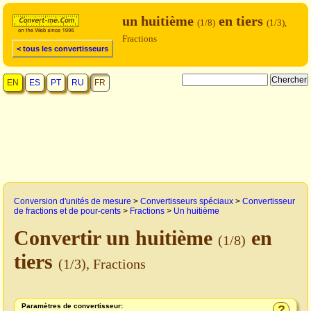
un huitième
en tiers
(1/8)
(1/3),
Fractions
< tous les convertisseurs
EN
ES
PT
RU
FR
Conversion d'unités de mesure
>
Convertisseurs spéciaux
>
Convertisseur
de fractions et de pour-cents
>
Fractions
>
Un huitième
Convertir un huitième
en
(1/8)
tiers
(1/3), Fractions
Paramètres de convertisseur:
?