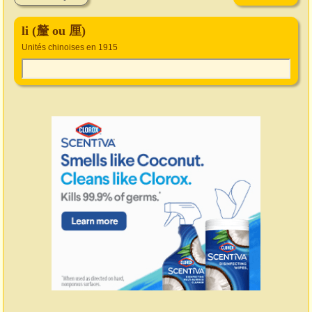
li (釐 ou 厘)
Unités chinoises en 1915