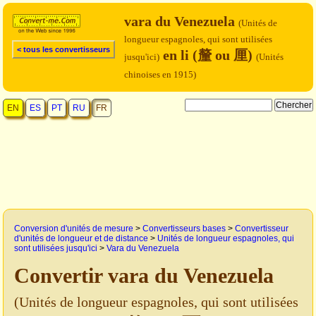
vara du Venezuela
(Unités de
longueur espagnoles, qui sont utilisées
< tous les convertisseurs
en li (釐 ou 厘)
jusqu'ici)
(Unités
chinoises en 1915)
EN
ES
PT
RU
FR
Conversion d'unités de mesure
>
Convertisseurs bases
>
Convertisseur
d'unités de longueur et de distance
>
Unités de longueur espagnoles, qui
sont utilisées jusqu'ici
>
Vara du Venezuela
Convertir vara du Venezuela
(Unités de longueur espagnoles, qui sont utilisées